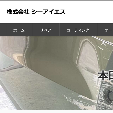
ホーム
リペア
コーティング
オー
GZOX
GLAX
本
CHIP BRA
Leaps
Car Purele