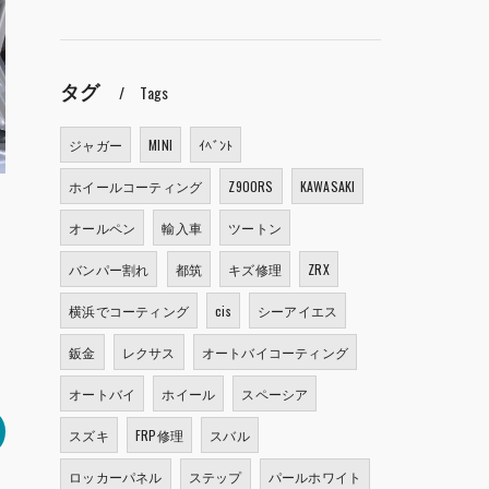
タグ
Tags
ジャガー
MINI
ｲﾍﾞﾝﾄ
ホイールコーティング
Z900RS
KAWASAKI
オールペン
輸入車
ツートン
バンパー割れ
都筑
キズ修理
ZRX
横浜でコーティング
cis
シーアイエス
鈑金
レクサス
オートバイコーティング
オートバイ
ホイール
スペーシア
スズキ
FRP修理
スバル
ロッカーパネル
ステップ
パールホワイト