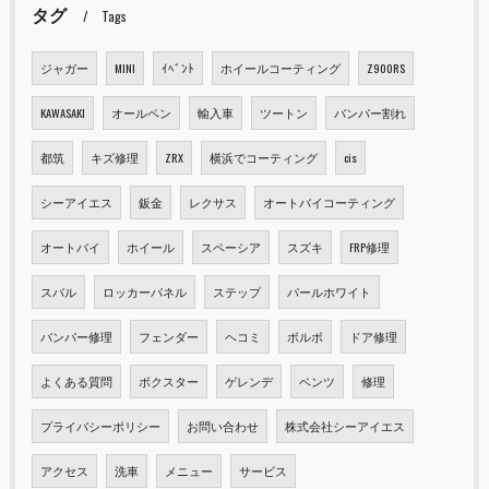
タグ
Tags
ジャガー
MINI
ｲﾍﾞﾝﾄ
ホイールコーティング
Z900RS
KAWASAKI
オールペン
輸入車
ツートン
バンパー割れ
都筑
キズ修理
ZRX
横浜でコーティング
cis
シーアイエス
鈑金
レクサス
オートバイコーティング
オートバイ
ホイール
スペーシア
スズキ
FRP修理
スバル
ロッカーパネル
ステップ
パールホワイト
バンパー修理
フェンダー
ヘコミ
ボルボ
ドア修理
よくある質問
ボクスター
ゲレンデ
ベンツ
修理
プライバシーポリシー
お問い合わせ
株式会社シーアイエス
アクセス
洗車
メニュー
サービス