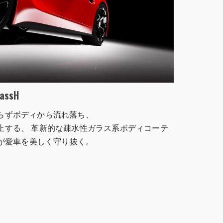
ssH
らずボディから流れ落ち、
止する、 革新的な疎水性ガラス系ボディコーテ
能が愛車を美しく守り抜く。