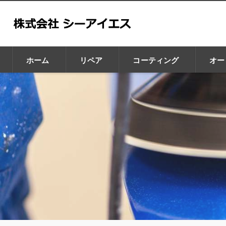
ホーム
リペア
コーティング
オー
GZOX
GLAX
CHIP BRA
Leaps
Car Purele