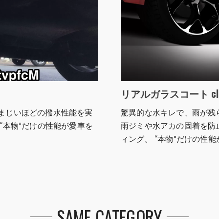
リアルガラスコート cla
まじいほどの撥水性能を実
驚異的な水キレで、雨が残
“本物”だけの性能が愛車を
雨ジミや水アカの固着を防
ィング。 “本物”だけの性
SAME CATEGORY