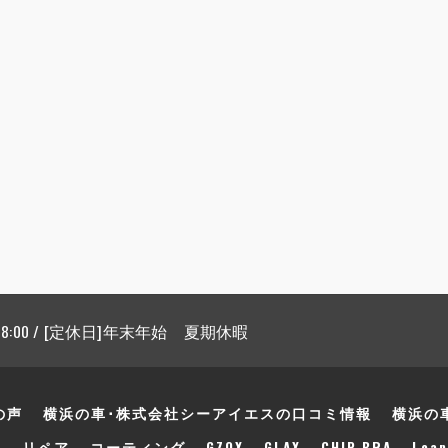
 18:00 / [定休日]年末年始 夏期休暇
の声
横浜の車･株式会社シーアイエスの口コミ情報
横浜の
声
リペア
コーティング
GZOX
GLAX
CHIP BRA
Leap