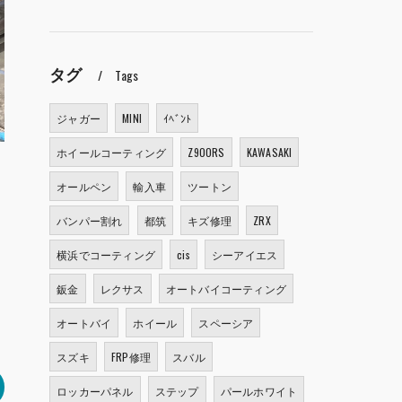
タグ
Tags
ジャガー
MINI
ｲﾍﾞﾝﾄ
ホイールコーティング
Z900RS
KAWASAKI
オールペン
輸入車
ツートン
バンパー割れ
都筑
キズ修理
ZRX
横浜でコーティング
cis
シーアイエス
鈑金
レクサス
オートバイコーティング
オートバイ
ホイール
スペーシア
スズキ
FRP修理
スバル
ロッカーパネル
ステップ
パールホワイト