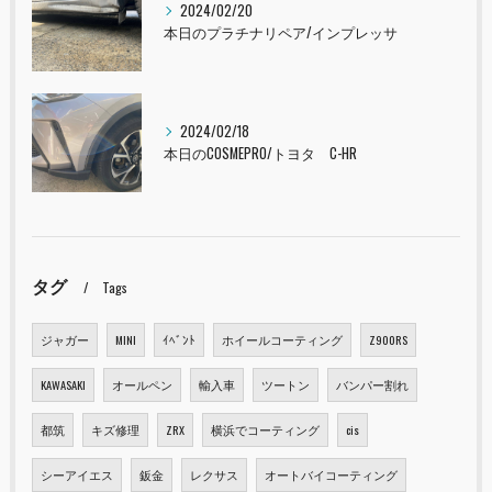
2024/02/20
本日のプラチナリペア/インプレッサ
2024/02/18
本日のCOSMEPRO/トヨタ C-HR
タグ
Tags
ジャガー
MINI
ｲﾍﾞﾝﾄ
ホイールコーティング
Z900RS
KAWASAKI
オールペン
輸入車
ツートン
バンパー割れ
都筑
キズ修理
ZRX
横浜でコーティング
cis
シーアイエス
鈑金
レクサス
オートバイコーティング