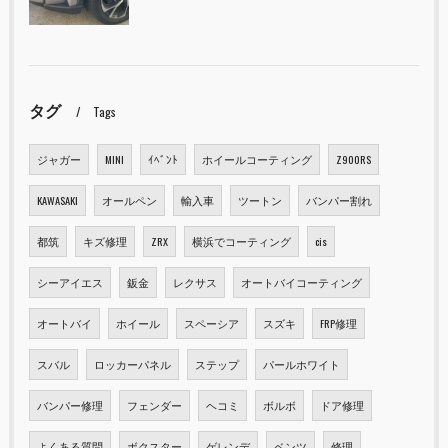
タグ
Tags
ジャガー
MINI
ｲﾍﾞﾝﾄ
ホイールコーティング
Z900RS
KAWASAKI
オールペン
輸入車
ツートン
バンパー割れ
都筑
キズ修理
ZRX
横浜でコーティング
cis
シーアイエス
鈑金
レクサス
オートバイコーティング
オートバイ
ホイール
スペーシア
スズキ
FRP修理
スバル
ロッカーパネル
ステップ
パールホワイト
バンパー修理
フェンダー
ヘコミ
ボルボ
ドア修理
よくある質問
ボクスター
ゲレンデ
ベンツ
修理