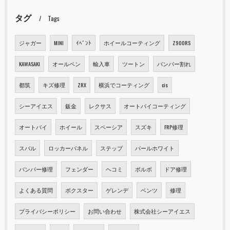
タグ
Tags
ジャガー
MINI
ｲﾍﾞﾝﾄ
ホイールコーティング
Z900RS
KAWASAKI
オールペン
輸入車
ツートン
バンパー割れ
都筑
キズ修理
ZRX
横浜でコーティング
cis
シーアイエス
鈑金
レクサス
オートバイコーティング
オートバイ
ホイール
スペーシア
スズキ
FRP修理
スバル
ロッカーパネル
ステップ
パールホワイト
バンパー修理
フェンダー
ヘコミ
ボルボ
ドア修理
よくある質問
ボクスター
ゲレンデ
ベンツ
修理
プライバシーポリシー
お問い合わせ
株式会社シーアイエス