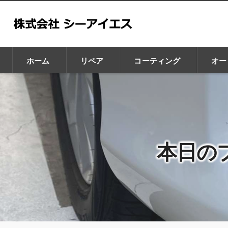
ホーム
リペア
コーティング
オー
GZOX
GLAX
本日のプ
CHIP BRA
Leaps
Car Purele