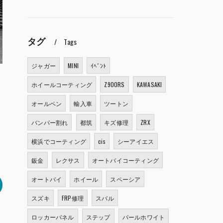
タグ
Tags
ジャガー
MINI
ｲﾍﾞﾝﾄ
ホイールコーティング
Z900RS
KAWASAKI
オールペン
輸入車
ツートン
バンパー割れ
都筑
キズ修理
ZRX
横浜でコーティング
cis
シーアイエス
鈑金
レクサス
オートバイコーティング
オートバイ
ホイール
スペーシア
スズキ
FRP修理
スバル
ロッカーパネル
ステップ
パールホワイト