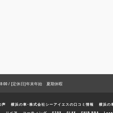
 18:00 / [定休日]年末年始 夏期休暇
の声
横浜の車･株式会社シーアイエスの口コミ情報
横浜の
声
リペア
コーティング
GZOX
GLAX
CHIP BRA
Leap