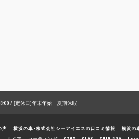
 18:00 / [定休日]年末年始 夏期休暇
の声
横浜の車･株式会社シーアイエスの口コミ情報
横浜の
声
リペア
コーティング
GZOX
GLAX
CHIP BRA
Leap