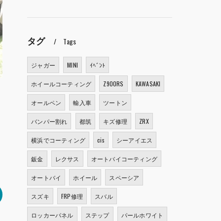
タグ
Tags
ジャガー
MINI
ｲﾍﾞﾝﾄ
ホイールコーティング
Z900RS
KAWASAKI
オールペン
輸入車
ツートン
バンパー割れ
都筑
キズ修理
ZRX
横浜でコーティング
cis
シーアイエス
鈑金
レクサス
オートバイコーティング
オートバイ
ホイール
スペーシア
スズキ
FRP修理
スバル
ロッカーパネル
ステップ
パールホワイト