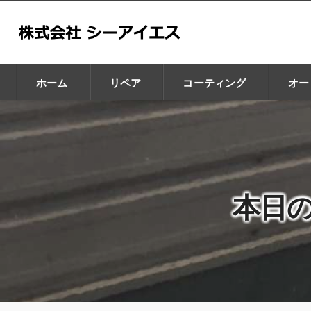
ホーム
リペア
コーティング
オー
GZOX
GLAX
本日の
CHIP BRA
Leaps
Car Purele