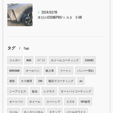
2024/02/18
本日のCOSMEPRO/トヨタ C-HR
タグ
Tags
ジャガー
MINI
ｲﾍﾞﾝﾄ
ホイールコーティング
Z900RS
KAWASAKI
オールペン
輸入車
ツートン
バンパー割れ
都筑
キズ修理
ZRX
横浜でコーティング
cis
シーアイエス
鈑金
レクサス
オートバイコーティング
オートバイ
ホイール
スペーシア
スズキ
FRP修理
スバル
ロッカーパネル
ステップ
パールホワイト