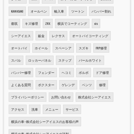
KAWASAKI
オールペン
輸入車
ツートン
バンパー割れ
都筑
キズ修理
ZRX
横浜でコーティング
cis
シーアイエス
鈑金
レクサス
オートバイコーティング
オートバイ
ホイール
スペーシア
スズキ
FRP修理
スバル
ロッカーパネル
ステップ
パールホワイト
バンパー修理
フェンダー
ヘコミ
ボルボ
ドア修理
よくある質問
ボクスター
ゲレンデ
ベンツ
修理
プライバシーポリシー
お問い合わせ
株式会社シーアイエス
アクセス
洗車
メニュー
サービス
横浜の車･株式会社シーアイエスのお客様の声
横浜の車･株式会社シーアイエスの評判