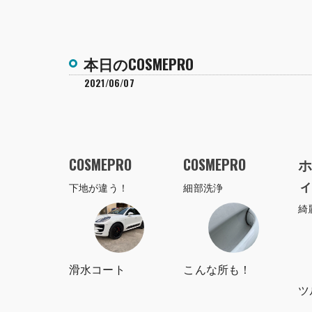
本日のCOSMEPRO
2021/06/07
COSMEPRO
COSMEPRO
ホ
ィ
下地が違う！
細部洗浄
綺
滑水コート
こんな所も！
ツ