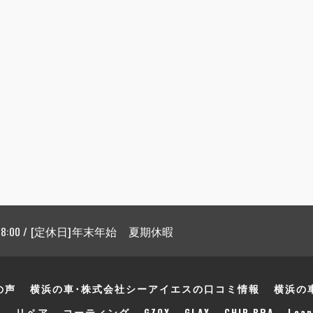
 18:00 / [定休日]年末年始 夏期休暇
の声
横浜の車･株式会社シーアイエスの口コミ情報
横浜の
声
リペア
コーティング
GZOX
GLAX
CHIP BRA
Leap