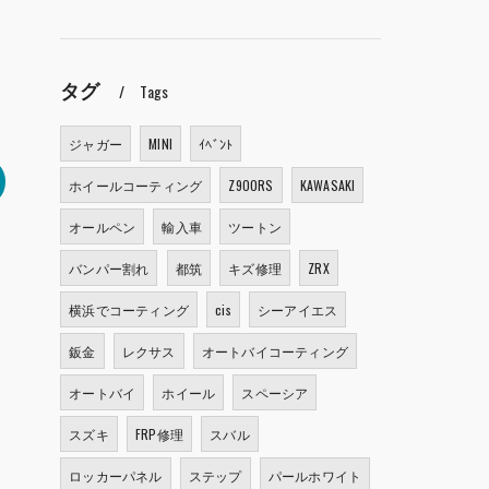
タグ
Tags
ジャガー
MINI
ｲﾍﾞﾝﾄ
ホイールコーティング
Z900RS
KAWASAKI
オールペン
輸入車
ツートン
バンパー割れ
都筑
キズ修理
ZRX
横浜でコーティング
cis
シーアイエス
鈑金
レクサス
オートバイコーティング
オートバイ
ホイール
スペーシア
スズキ
FRP修理
スバル
ロッカーパネル
ステップ
パールホワイト