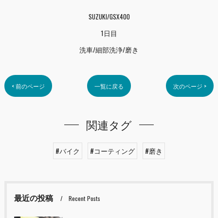
SUZUKI/GSX400
1日目
洗車/細部洗浄/磨き
< 前のページ
一覧に戻る
次のページ >
関連タグ
#バイク
#コーティング
#磨き
最近の投稿
Recent Posts